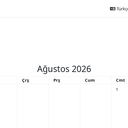
Türkçe 
Ağustos 2026
Çarşamba
Perşembe
Cuma
Cuma
Çrş
Prş
Cum
Cmt
Etkinli
1